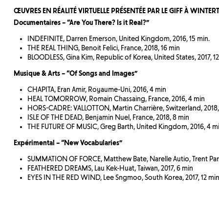
ŒUVRES EN RÉALITÉ VIRTUELLE PRÉSENTÉE PAR LE GIFF À WINTE
Documentaires – “Are You There? Is it Real?”
INDEFINITE, Darren Emerson, United Kingdom, 2016, 15 min.
THE REAL THING, Benoit Felici, France, 2018, 16 min
BLOODLESS, Gina Kim, Republic of Korea, United States, 2017, 1
Musique & Arts – “Of Songs and Images”
CHAPITA, Eran Amir, Royaume-Uni, 2016, 4 min
HEAL TOMORROW, Romain Chassaing, France, 2016, 4 min
HORS-CADRE: VALLOTTON, Martin Charrière, Switzerland, 2018,
ISLE OF THE DEAD, Benjamin Nuel, France, 2018, 8 min
THE FUTURE OF MUSIC, Greg Barth, United Kingdom, 2016, 4 m
Expérimental – “New Vocabularies”
SUMMATION OF FORCE, Matthew Bate, Narelle Autio, Trent Parke,
FEATHERED DREAMS, Lau Kek-Huat, Taiwan, 2017, 6 min
EYES IN THE RED WIND, Lee Sngmoo, South Korea, 2017, 12 mi