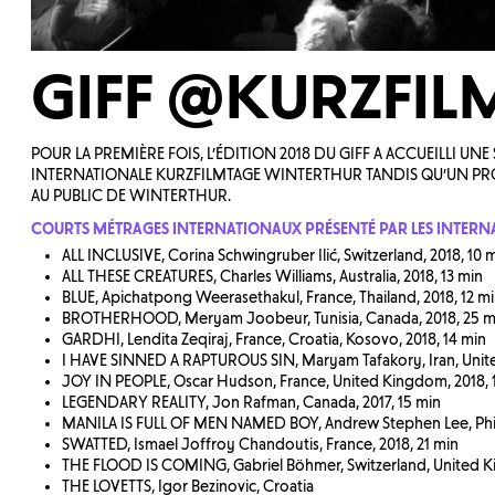
GIFF @KURZFIL
POUR LA PREMIÈRE FOIS, L’ÉDITION 2018 DU GIFF A ACCUEILLI 
INTERNATIONALE KURZFILMTAGE WINTERTHUR TANDIS QU’UN PRO
AU PUBLIC DE WINTERTHUR.
COURTS MÉTRAGES INTERNATIONAUX PRÉSENTÉ PAR LES INTER
ALL INCLUSIVE, Corina Schwingruber Ilić, Switzerland, 2018, 10 
ALL THESE CREATURES, Charles Williams, Australia, 2018, 13 min
BLUE, Apichatpong Weerasethakul, France, Thailand, 2018, 12 m
BROTHERHOOD, Meryam Joobeur, Tunisia, Canada, 2018, 25 m
GARDHI, Lendita Zeqiraj, France, Croatia, Kosovo, 2018, 14 min
I HAVE SINNED A RAPTUROUS SIN, Maryam Tafakory, Iran, Unit
JOY IN PEOPLE, Oscar Hudson, France, United Kingdom, 2018, 
LEGENDARY REALITY, Jon Rafman, Canada, 2017, 15 min
MANILA IS FULL OF MEN NAMED BOY, Andrew Stephen Lee, Phili
SWATTED, Ismael Joffroy Chandoutis, France, 2018, 21 min
THE FLOOD IS COMING, Gabriel Böhmer, Switzerland, United K
THE LOVETTS, Igor Bezinovic, Croatia