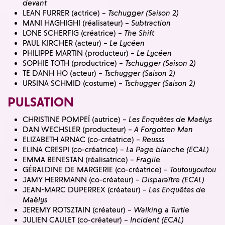
devant
LEAN FURRER (actrice) –
Tschugger (Saison 2)
MANI HAGHIGHI (réalisateur) –
Subtraction
LONE SCHERFIG (créatrice) –
The Shift
PAUL KIRCHER (acteur) –
Le Lycéen
PHILIPPE MARTIN (producteur) –
Le Lycéen
SOPHIE TOTH (productrice) –
Tschugger (Saison 2)
TE DANH HO (acteur) –
Tschugger (Saison 2)
URSINA SCHMID (costume) –
Tschugger (Saison 2)
PULSATION
CHRISTINE POMPEÏ (autrice) –
Les Enquêtes de Maëlys
DAN WECHSLER (producteur) –
A Forgotten Man
ELIZABETH ARNAC (co-créatrice) –
Reusss
ELINA CRESPI (co-créatrice) –
La Page blanche (ECAL)
EMMA BENESTAN (réalisatrice) –
Fragile
GÉRALDINE DE MARGERIE (co-créatrice) –
Toutouyoutou
JAMY HERRMANN (co-créateur) –
Disparaître (ECAL)
JEAN-MARC DUPERREX (créateur) –
Les Enquêtes de
Maëlys
JEREMY ROTSZTAIN (créateur) –
Walking a Turtle
JULIEN CAULET (co-créateur) –
Incident (ECAL)