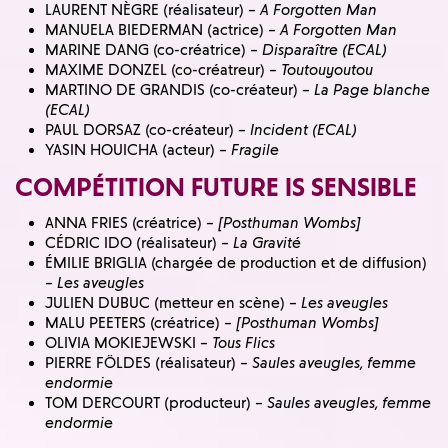
LAURENT NÈGRE (réalisateur) –
A Forgotten Man
MANUELA BIEDERMAN (actrice) –
A Forgotten Man
MARINE DANG (co-créatrice) –
Disparaître (ECAL)
MAXIME DONZEL (co-créatreur) –
Toutouyoutou
MARTINO DE GRANDIS (co-créateur) –
La Page blanche
(ECAL)
PAUL DORSAZ (co-créateur) –
Incident (ECAL)
YASIN HOUICHA (acteur) –
Fragile
COMPÉTITION FUTURE IS SENSIBLE
ANNA FRIES (créatrice) –
[Posthuman Wombs]
CÉDRIC IDO (réalisateur) –
La Gravité
ÉMILIE BRIGLIA (chargée de production et de diffusion)
–
Les aveugles
JULIEN DUBUC (metteur en scène) –
Les aveugles
MALU PEETERS (créatrice) –
[Posthuman Wombs]
OLIVIA MOKIEJEWSKI –
Tous Flics
PIERRE FÖLDES (réalisateur) –
Saules aveugles, femme
endormie
TOM DERCOURT (producteur) –
Saules aveugles, femme
endormie