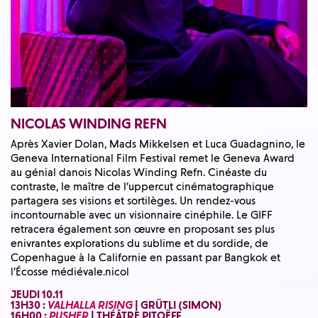
NICOLAS
WINDING REFN
Après Xavier Dolan, Mads Mikkelsen et Luca Guadagnino, le
Geneva International Film Festival remet le Geneva Award
au génial danois Nicolas Winding Refn. Cinéaste du
contraste, le maître de l’uppercut cinématographique
partagera ses visions et sortilèges. Un rendez-vous
incontournable avec un visionnaire cinéphile. Le GIFF
retracera également son œuvre en proposant ses plus
enivrantes explorations du sublime et du sordide, de
Copenhague à la Californie en passant par Bangkok et
l’Écosse médiévale.nicol
JEUDI 10.11
13H30 :
VALHALLA RISING
| GRÜTLI (SIMON)
16H00 :
PUSHER
| THÉÂTRE PITOËFF