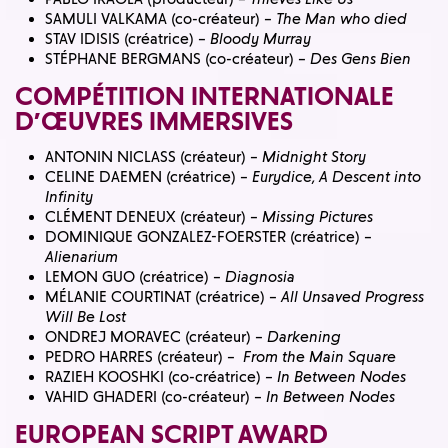
SAMULI VALKAMA (co-créateur) –
The Man who died
STAV IDISIS (créatrice) –
Bloody Murray
STÉPHANE BERGMANS (co-créateur) –
Des Gens Bien
COMPÉTITION INTERNATIONALE
D’ŒUVRES IMMERSIVES
ANTONIN NICLASS (créateur) –
Midnight Story
CELINE DAEMEN (créatrice) –
Eurydice, A Descent into
Infinity
CLÉMENT DENEUX (créateur) –
Missing Pictures
DOMINIQUE GONZALEZ-FOERSTER (créatrice) –
Alienarium
LEMON GUO (créatrice) –
Diagnosia
MÉLANIE COURTINAT (créatrice) –
All Unsaved Progress
Will Be Lost
ONDREJ MORAVEC (créateur) –
Darkening
PEDRO HARRES (créateur) –
From the Main Square
RAZIEH KOOSHKI (co-créatrice)
– In Between Nodes
VAHID GHADERI (co-créateur) –
In Between Nodes
EUROPEAN SCRIPT AWARD