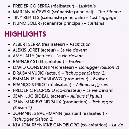
FREDERICO SERRA (réalisateur) –
Lusitânia
MARJAN ALČEVSKI (scénariste principal) –
The Silence
TINY BERTELS (scénariste principale) –
Lost Luggage
NUNO SOLER (scénariste principal) –
Lusitânia
HIGHLIGHTS
ALBERT SERRA (réalisateur) –
Pacifiction
ALEXIS LORET (acteur) –
La vie devant
AMY LALLY (actrice) –
La vie devant
BARNABY STEEL (créateur) –
Evolver
DAVID CONSTANTIN (créateur) –
Tschugger (Saison 2)
DRAGAN VUJIC (acteur) –
Tschugger (Saison 2)
EMMANUEL ADANLAWO (producteur) –
Evolver
FRANÇOIS PIROT (réalisateur) –
Ailleurs si j’y suis
FRÉDÉRIC RECROSIO (co-créateur) –
La vie devant
JEAN-LUC BIDEAU (acteur) –
Ailleurs si j’y suis
JEAN-MARIE GINDRAUX (production) –
Tschugger
(Saison 2)
JOHANNES BACHMANN (assistant réalisateur) –
Tschugger (Saison 2)
KLAUDIA REYNICKE CANDELORO (co-créatrice) –
La vie