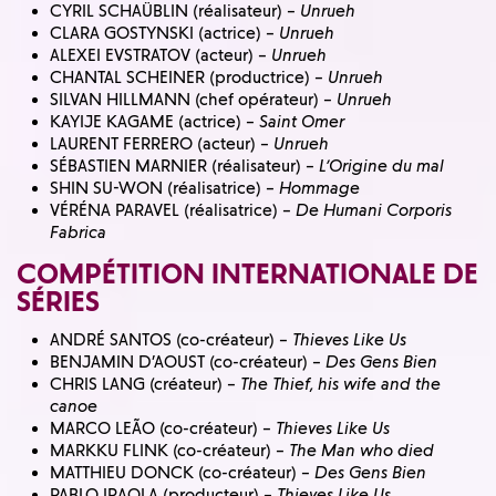
CYRIL SCHAÜBLIN (réalisateur) –
Unrueh
CLARA GOSTYNSKI (actrice) –
Unrueh
ALEXEI EVSTRATOV (acteur) –
Unrueh
CHANTAL SCHEINER (productrice) –
Unrueh
SILVAN HILLMANN (chef opérateur) –
Unrueh
KAYIJE KAGAME (actrice) –
Saint Omer
LAURENT FERRERO (acteur) –
Unrueh
SÉBASTIEN MARNIER (réalisateur) –
L’Origine du mal
SHIN SU-WON (réalisatrice) –
Hommage
VÉRÉNA PARAVEL (réalisatrice) –
De Humani Corporis
Fabrica
COMPÉTITION INTERNATIONALE DE
SÉRIES
ANDRÉ SANTOS (co-créateur) –
Thieves Like Us
BENJAMIN D’AOUST (co-créateur) –
Des Gens Bien
CHRIS LANG (créateur) –
The Thief, his wife and the
canoe
MARCO LEÃO (co-créateur) –
Thieves Like Us
MARKKU FLINK (co-créateur) –
The Man who died
MATTHIEU DONCK (co-créateur) –
Des Gens Bien
PABLO IRAOLA (producteur) –
Thieves Like Us