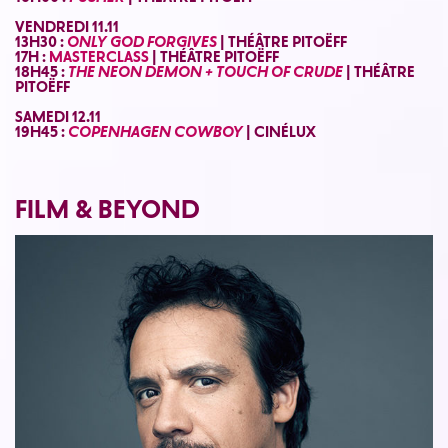
VENDREDI 11.11
13H30 :
ONLY GOD FORGIVES
| THÉÂTRE PITOËFF
17H :
MASTERCLASS
| THÉÂTRE PITOËFF
18H45 :
THE NEON DEMON
+
TOUCH OF CRUDE
| THÉÂTRE
PITOËFF
SAMEDI 12.11
19H45 :
COPENHAGEN COWBOY
| CINÉLUX
FILM & BEYOND