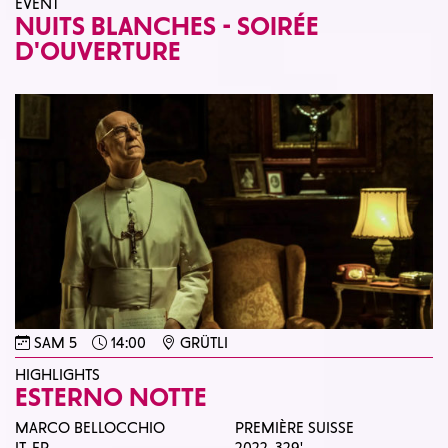
EVENT
NUITS BLANCHES - SOIRÉE
D'OUVERTURE
SAM 5
14:00
GRÜTLI
HIGHLIGHTS
ESTERNO NOTTE
MARCO BELLOCCHIO
PREMIÈRE SUISSE
IT, FR
2022,
329'