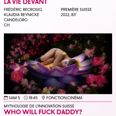
LA VIE DEVANT
FRÉDÉRIC RECROSIO,
PREMIÈRE SUISSE
KLAUDIA REYNICKE
2022,
83'
CANDELORO
CH
SAM 5
19:45
FONCTION:CINÉMA
MYTHOLOGIE DE L'INNOVATION SUISSE
WHO WILL FUCK DADDY?