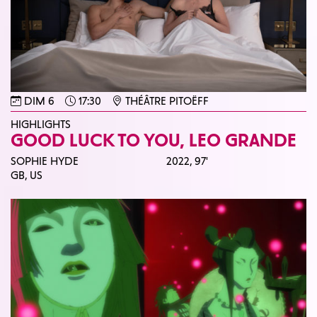
DIM 6
17:30
THÉÂTRE PITOËFF
HIGHLIGHTS
GOOD LUCK TO YOU, LEO GRANDE
SOPHIE HYDE
2022,
97'
GB, US