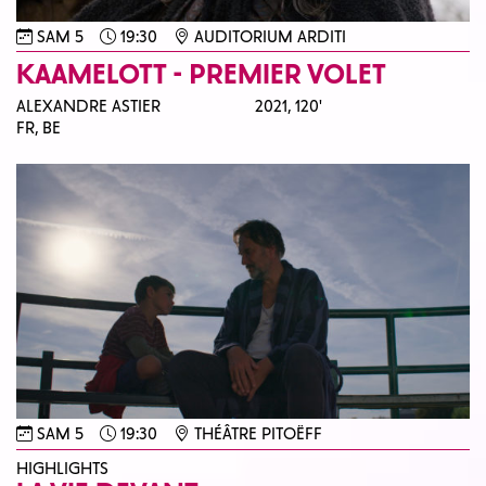
SAM 5
19:30
AUDITORIUM ARDITI
KAAMELOTT - PREMIER VOLET
ALEXANDRE ASTIER
2021,
120'
FR, BE
SAM 5
19:30
THÉÂTRE PITOËFF
HIGHLIGHTS