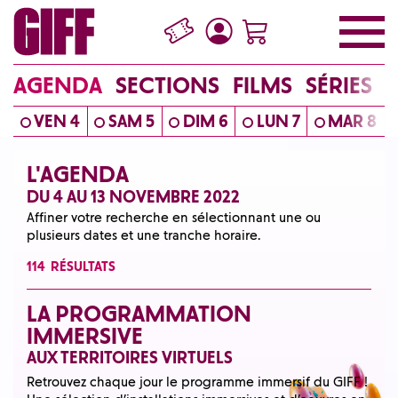
AGENDA
SECTIONS
FILMS
SÉRIES
VEN 4
SAM 5
DIM 6
LUN 7
MAR 8
L'AGENDA
DU 4 AU 13 NOVEMBRE 2022
Affiner votre recherche en sélectionnant une ou
plusieurs dates et une tranche horaire.
114
RÉSULTATS
LA PROGRAMMATION
IMMERSIVE
AUX TERRITOIRES VIRTUELS
Retrouvez chaque jour le programme immersif du GIFF !