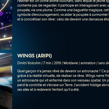
Feather
est un conte animé touchant, dans lequel le jeune s
contente pas de regarder. Il participe en interagissant avec 
poupée, via une plume. Comme une baguette magique, cet
symbole d’encouragement, va aider la poupée à surmonter le
et à concrétiser son rêve : celui de devenir une danseuse étoi
WINGS (ARIPI)
Dmitri Voloshin / 7 min / 2019 / Moldavie / animation / sans d
Quel garçon n’a jamais rêvé de devenir un astronaute ? Ce p
grâce à la réalité virtuelle, de réaliser ce rêve.
Wings
narre l’h
un astronaute qui vit enfermé dans son vaisseau spatial. Un j
perd le contrôle et s’écrase sur Terre. L’accident l’oblige alo
ses ailes et à redevenir l’enfant qu’il a été.