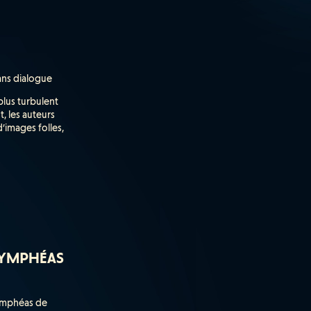
sans dialogue
 plus turbulent
, les auteurs
’images folles,
NYMPHÉAS
nymphéas de