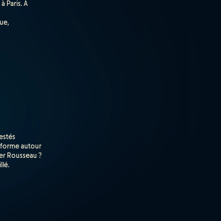
à Paris. A
ue,
restés
t forme autour
ier Rousseau ?
lé.