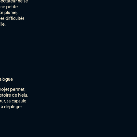
pectateur ne se
une petite
te plume,
s difficultés
le.
ialogue
rojet permet,
istoire de Nelu,
our, sa capsule
rs à déployer