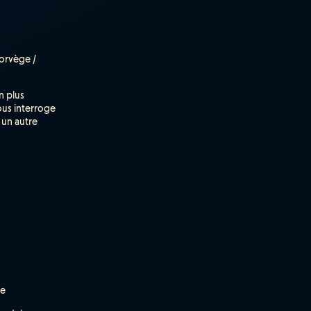
orvège /
n plus
ous interroge
, un autre
ue