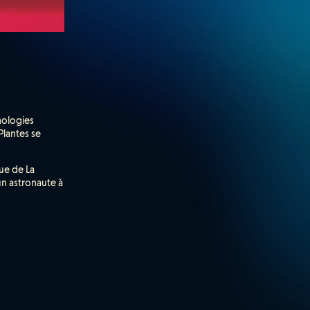
nologies
Plantes se
ue de La
un astronaute à