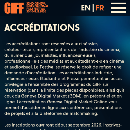
32ND GENEVA
EN
|
FR
INTERNATIONAL
FILM FESTIVAL
30.10-8.11.2026
ACCRÉDITATIONS
Les accréditations sont réservées aux cinéastes,
créateur·trice·s, représentant·e·s de l’industrie du cinéma,
du numérique, journalistes, influenceur·euse·s,
professionnel·le·s des médias et aux étudiant·e·s en cinéma
et audiovisuel. Le Festival se réserve le droit de refuser une
demande d’accréditation. Les accréditations Industrie,
Influenceur·euse, Étudiant·e et Presse permettent un accès
privilégié à l’ensemble des programmes du GIFF sur
réservation (dans la limite des places disponibles), ainsi qu’à
ceux du Geneva Digital Market (GDM), en présentiel et en
ligne. L’accréditation Geneva Digital Market Online vous
permet d’accéder en ligne aux conférences, présentations
de projets et à la plateforme de matchmaking.
Les inscriptions ouvriront début septembre 2026. Inscrivez-