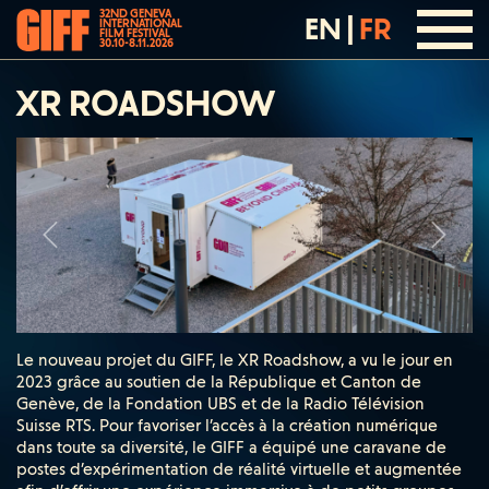
32ND GENEVA
EN
|
FR
INTERNATIONAL
FILM FESTIVAL
30.10-8.11.2026
XR ROADSHOW
Précédent
Suivan
Le nouveau projet du GIFF, le XR Roadshow, a vu le jour en
2023 grâce au soutien de la République et Canton de
Genève, de la Fondation UBS et de la Radio Télévision
Suisse RTS. Pour favoriser l’accès à la création numérique
dans toute sa diversité, le GIFF a équipé une caravane de
postes d’expérimentation de réalité virtuelle et augmentée