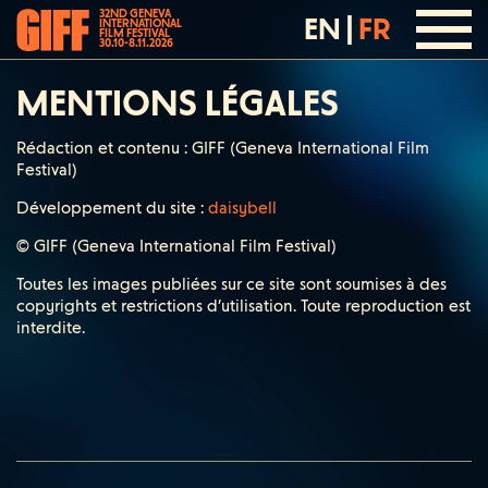
32ND GENEVA
EN
|
FR
INTERNATIONAL
FILM FESTIVAL
30.10-8.11.2026
MENTIONS LÉGALES
Rédaction et contenu : GIFF (Geneva International Film
Festival)
Développement du site :
daisybell
© GIFF (Geneva International Film Festival)
Toutes les images publiées sur ce site sont soumises à des
copyrights et restrictions d’utilisation. Toute reproduction est
interdite.