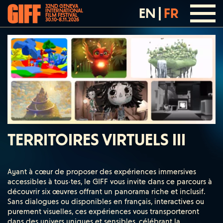
32ND GENEVA
EN
|
FR
INTERNATIONAL
FILM FESTIVAL
30.10-8.11.2026
TERRITOIRES VIRTUELS III
Ayant à cœur de proposer des expériences immersives
accessibles à tous·tes, le GIFF vous invite dans ce parcours à
découvrir six œuvres offrant un panorama riche et inclusif.
Sans dialogues ou disponibles en français, interactives ou
purement visuelles, ces expériences vous transporteront
dans des univers uniques et sensibles, célébrant la